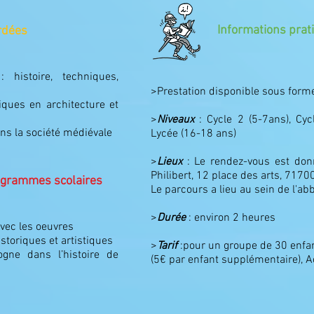
Informations prat
rdées
 histoire, techniques,
>Prestation disponible sous form
iques en architecture et
>
Niveaux
: Cycle 2 (5-7ans), Cyc
ns la société médiévale
Lycée (16-18 ans)
>
Lieux
: Le rendez-vous est donné
Philibert, 12 place des arts, 717
rogrammes scolaires
Le parcours a lieu au sein de l'ab
>
Durée
: environ 2 heures
vec les oeuvres
toriques et artistiques
>
Tarif
:pour un groupe de 30 enfa
ogne dans l’histoire de
(5€ par enfant supplémentaire), 