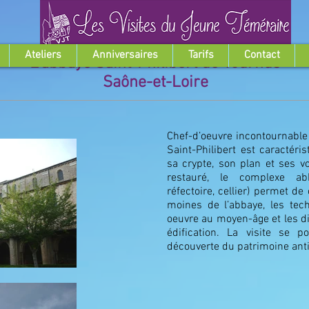
Ateliers
Anniversaires
Tarifs
Contact
L'abbaye Saint-Philibert de Tournus
Saône-et-Loire
Chef-d’oeuvre incontournable d
Saint-Philibert est caractéri
sa crypte, son plan et ses v
restauré, le complexe abbat
réfectoire, cellier) permet d
moines de l’abbaye, les tec
oeuvre au moyen-âge et les d
édification. La visite se p
découverte du patrimoine ant