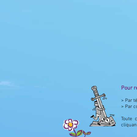
Pour r
> Par t
> Par c
Toute 
cliquan