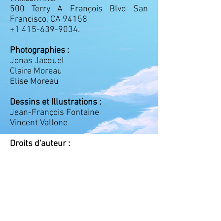
500 Terry A François Blvd San
Francisco, CA 94158
+1 415-639-9034.
Photographies :
Jonas Jacquel
Claire Moreau
Elise Moreau
Dessins et Illustrations :
Jean-François Fontaine
Vincent Vallone
Droits d'auteur :
Tous les droits de reproduction sont
réservés : la reproduction de tout ou
partie du site, quelles qu'en soient
la forme et la destination est
formellement interdite, sauf
autorisation expresse du directeur
de la publication.